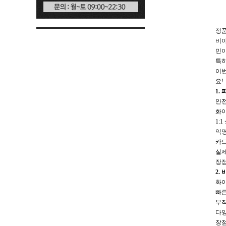
정품
비아
민이
특히
이번
요!
1.
안전
화이
1:
익명
카드
실제
장점
2.
화이
빠른
부작
다양
장점