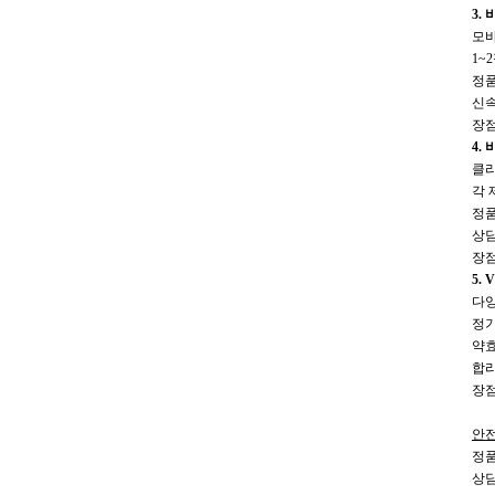
3.
모바
1~
정품
신속
장점
4.
클리
각 
정품
상담
장점
5. 
다양
정기
약효
합리
장점
안전
정품
상담