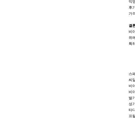
익명
후기
가격
결
비아
위에
특히
스
씨
비아
비아
발기
성
타다
프