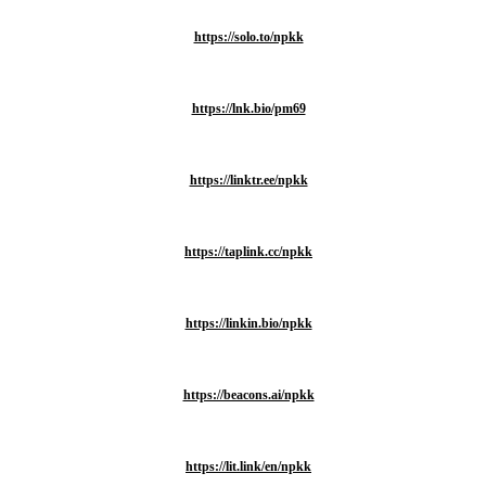
https://solo.to/npkk
https://lnk.bio/pm69
https://linktr.ee/npkk
https://taplink.cc/npkk
https://linkin.bio/npkk
https://beacons.ai/npkk
https://lit.link/en/npkk