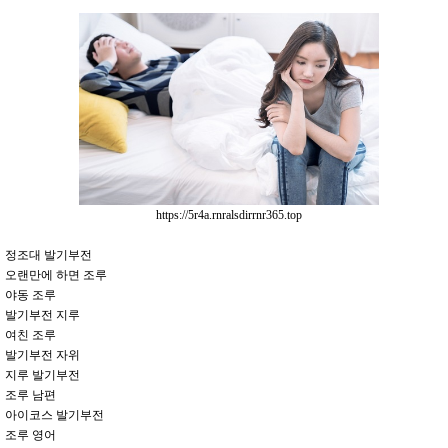
https://5r4a.rnralsdirrnr365.top
정조대 발기부전
오랜만에 하면 조루
야동 조루
발기부전 지루
여친 조루
발기부전 자위
지루 발기부전
조루 남편
아이코스 발기부전
조루 영어