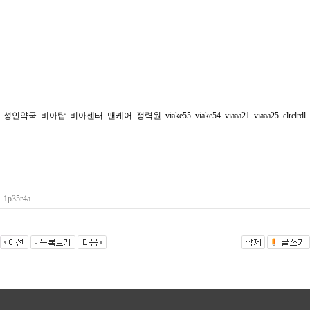
성인약국
비아탑
비아센터
맨케어
정력원
viake55
viake54
viaaa21
viaaa25
clrclrdl
1p35r4a