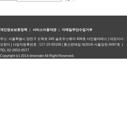
개인정보보호정책
|
서비스이용약관
|
이메일무단수집거부
주소: 서울특별시 양천구 오목로 345 슬로우스퀘어 406호 샤인필라테스
|
대표이사 :
오현미
|
사업자등록번호 : 117-15-50156
|
통신판매업 제2016-서울양천-0497호
|
TEL 02-2652-0577
Copyright (c) 2014 dmonster All Right Reserved.