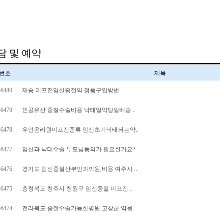
담 및 예약
번호
제목
56480
재송 미프진임신중절약 정품구입방법
56479
인공유산 중절수술비용 낙태알약당일배송 ..
56478
우먼온리원미프진종류 임신초기낙태되는약..
56477
임신과 낙태수술 부모님동의가 필요한가요?..
56476
경기도 임신중절산부인과의원,비용 여주시 ..
56475
충청북도 청주시 청원구 임신중절 미프진 ..
56474
전라북도 중절수술가능한병원 고창군 약물..